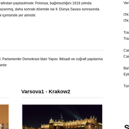
Var
afından paylasılmıstır. Polonya, bağımsızlığını 1918 yılında
kazanmış, daha sonraki döemde ise II. Dünya Savası sonrasında
ITK
içerisinde yer almıstır.
ITK
Tra
Tra
Car
Car
Parlamenter Demokrasi İdari Yapısı: İktisadi ve coğrafi yapılarına
rdır.
Bal
Eyl
Tüm
Varsova1 - Krakow2