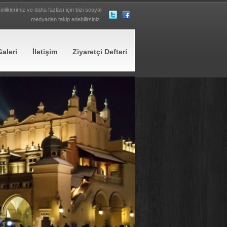
inliklerimiz ve daha fazlası için bizi sosyal
medyadan takip edebilirsiniz.
Galeri
İletişim
Ziyaretçi Defteri