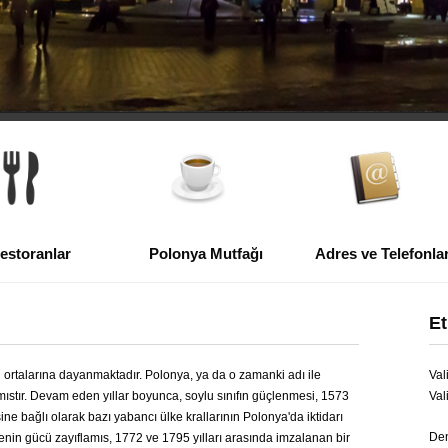
estoranlar
Polonya Mutfağı
Adres ve Telefonla
Et
ılın ortalarına dayanmaktadır. Polonya, ya da o zamanki adı ile
Val
amıstır. Devam eden yıllar boyunca, soylu sınıfın güçlenmesi, 1573
Val
ine bağlı olarak bazı yabancı ülke krallarının Polonya'da iktidarı
Den
lkenin gücü zayıflamıs, 1772 ve 1795 yılları arasında imzalanan bir