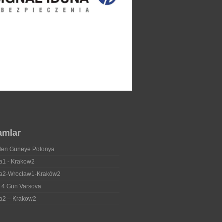
amlar
en Güneye Polonya
a1 - Krakow2
a2-Wrocław1-Kraków2
 4 Gün Varsova
a2 – Krakow2