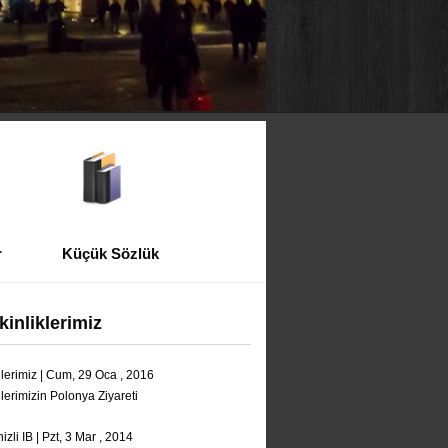
r
Küçük Sözlük
kinliklerimiz
ilerimiz | Cum, 29 Oca , 2016
ilerimizin Polonya Ziyareti
izli IB | Pzt, 3 Mar , 2014