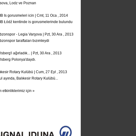
sova, Lodz ve Poznan
IB Is gorusmeleri icin | Cmt, 11 Oca , 2014
IB Łódź kentinde is gorusmelerinde bulundu
bzonspor - Legia Varşova | Pzt, 30 Ara , 2013
bzonspor taraftaları bızımleydi
lsberg'i ağırladık... | Pzt, 30 Ara , 2013
lsberg Polonya'daydı.
ıkesir Rotary Kulübü | Cum, 27 Eyl , 2013
ul ayında, Balıkesir Rotary Kulübü...
 etkinliklerimiz için »