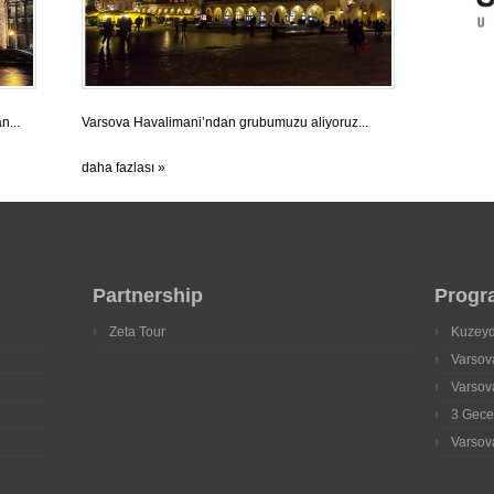
n...
Varsova Havalimani’ndan grubumuzu aliyoruz...
daha fazlası »
Partnership
Progr
Zeta Tour
Kuzeyd
Varsov
Varsov
3 Gece
Varsov